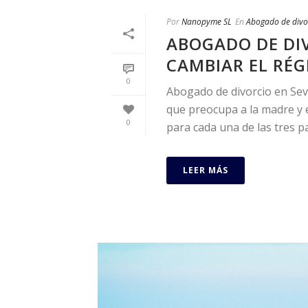
Por
Nanopyme SL
En
Abogado de divor
ABOGADO DE DIV
CAMBIAR EL RÉG
0
Abogado de divorcio en Sevil
que preocupa a la madre y 
0
para cada una de las tres par
LEER MÁS