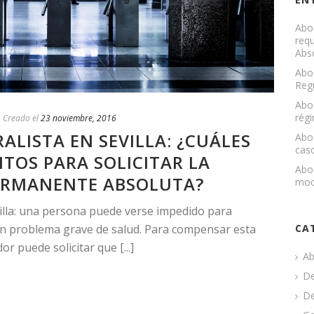
Abog
requ
Abs
Abog
Reg
Abog
régi
Creado el
23 noviembre, 2016
LISTA EN SEVILLA: ¿CUÁLES
Abog
cas
ITOS PARA SOLICITAR LA
Abog
ERMANENTE ABSOLUTA?
mod
illa: una persona puede verse impedido para
CA
un problema grave de salud. Para compensar esta
or puede solicitar que [...]
Ab
De
De