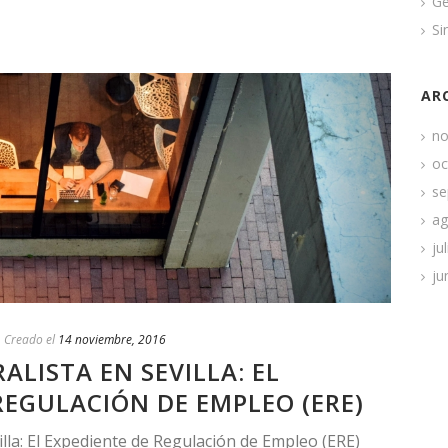
Ge
Si
AR
no
oc
se
ag
ju
ju
Creado el
14 noviembre, 2016
LISTA EN SEVILLA: EL
REGULACIÓN DE EMPLEO (ERE)
lla: El Expediente de Regulación de Empleo (ERE)