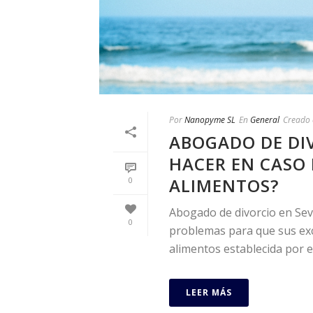
Por
Nanopyme SL
En
General
Creado 
ABOGADO DE DIV
HACER EN CASO 
ALIMENTOS?
0
Abogado de divorcio en Sevi
0
problemas para que sus exc
alimentos establecida por el
LEER MÁS