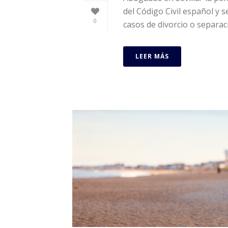
del Código Civil español y 
0
casos de divorcio o separació
LEER MÁS