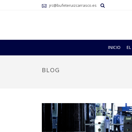
jrc@bufeteruizcarrasco.es
INICIO
EL
BLOG