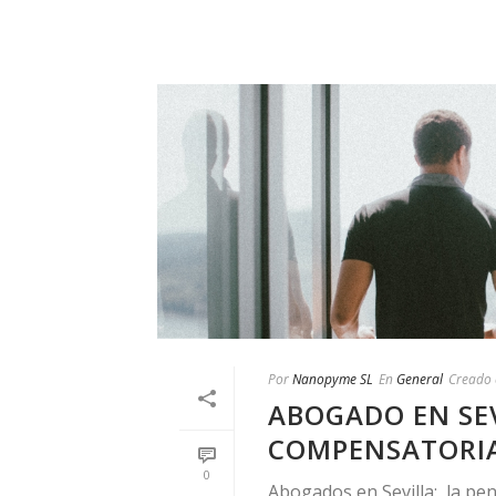
Por
Nanopyme SL
En
General
Creado 
ABOGADO EN SEV
COMPENSATORIA
0
Abogados en Sevilla: la pen