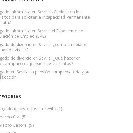
ado laboralista en Sevilla: ¿Cuáles son los
isitos para solicitar la Incapacidad Permanente
oluta?
ado laboralista en Sevilla: el Expediente de
ulación de Empleo (ERE)
ado de divorcio en Sevilla: ¿cómo cambiar el
men de visitas?
ado de divorcio en Sevilla: ¿Qué hacer en
o de impago de pensión de alimentos?
ado en Sevilla: la pensión compensatoria y su
ificación
TEGORÍAS
ogado de divorcios en Sevilla
(1)
recho Civil
(5)
recho Laboral
(5)