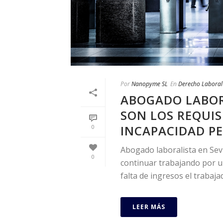
Por
Nanopyme SL
En
Derecho Laboral
ABOGADO LABORA
SON LOS REQUIS
INCAPACIDAD P
0
Abogado laboralista en Sev
0
continuar trabajando por 
falta de ingresos el trabajad
LEER MÁS